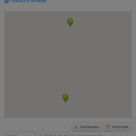
Показать больше
Наши преимущества
Наша команда восполняет этот пробел совместной работы,
как бухгалтера, так и программиста. Отсюда и название «Би-
Консалтинг», ведь «би» означает «двойной». За годы работы
мы помогли множеству фирм наладить процесс
бухгалтерского учета, упростить задачи и сократить срок
выполнения непростой работы операциониста. Информацию
о компаниях, которым мы предоставили помощь вы можете
найти на нашем сайте во вкладке «Отзывы».
Компания «Би-Консалтинг» обеспечивает своим клиентам
бухгалтерскую поддержку – сведение отчетности клиента,
отправка сформированной отчетности, консультирование по
бухгалтерскому учету, а также предоставляет ряд
юридических услуг.
Сортировка
Категории
Сотрудничество с нами – это ключ к вашему успеху. Отсюда