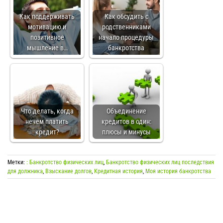
Как поддерживать
Как обсудить с
мотивацию и
родственниками
позитивное
начало процедуры
мышление в…
банкротства
Что делать, когда
Объединение
нечем платить
кредитов в один:
кредит?
плюсы и минусы
Метки:
: Банкротство физических лиц
,
Банкротство физических лиц последствия
для должника
,
Взыскание долгов
,
Кредитная история
,
Моя история банкротства