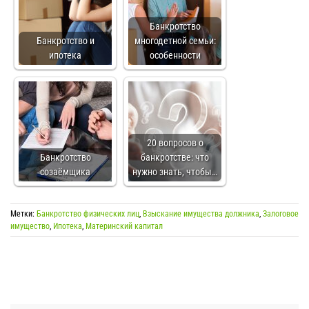
Банкротство
Банкротство и
многодетной семьи:
ипотека
особенности
20 вопросов о
Банкротство
банкротстве: что
созаёмщика
нужно знать, чтобы…
Метки:
Банкротство физических лиц
,
Взыскание имущества должника
,
Залоговое
имущество
,
Ипотека
,
Материнский капитал