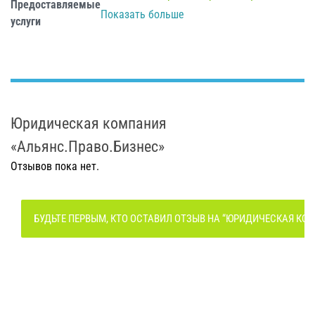
Предоставляемые
лиц
,
Защита интересов в суде
Показать больше
услуги
Юридическая компания
«Альянс.Право.Бизнес»
Отзывов пока нет.
БУДЬТЕ ПЕРВЫМ, КТО ОСТАВИЛ ОТЗЫВ НА “ЮРИДИЧЕСКАЯ КО