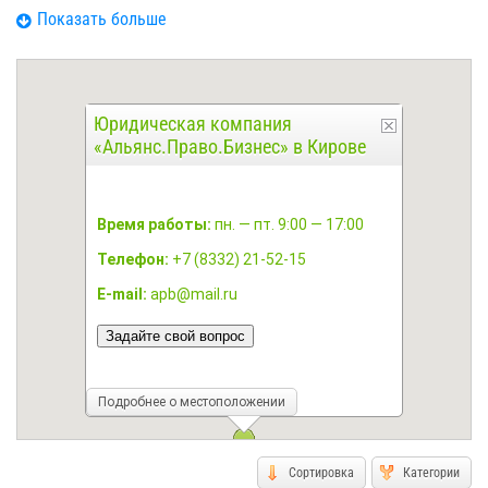
основная цель нашей компании.
Показать больше
Во избежание конфликта интересов мы отказываемся от
дел, которые могут причинить ущерб другому нашему
клиенту; успехи клиента, достигнутые с участием наших
Юридическая компания
юристов являются критериями нашей успешности.
«Альянс.Право.Бизнес» в Кирове
Время работы:
пн. — пт. 9:00 — 17:00
Телефон:
+7 (8332) 21-52-15
E-mail:
apb@mail.ru
Задайте свой вопрос
Подробнее о местоположении
Сортировка
Категории